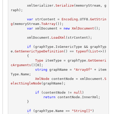
        xmlSerializer.
Serialize
(memoryStream, g
raph);

var
 strContent = 
Encoding
.
UTF8
.
GetStrin
g
(memoryStream.
ToArray
());

var
 xmlDocument = 
new
XmlDocument
();

        xmlDocument.
LoadXml
(strContent);

if
 (graphType.
IsGenericType
 && graphTyp
e.
GetGenericTypeDefinition
() == 
typeof
(
List
<>))

        {

Type
 itemType = graphType.
GetGeneri
cArguments
()[
0
];

string
 graphName = 
"ArrayOf"
 + item
Type.
Name
;

XmlNode
 contentNode = xmlDocument.
S
electSingleNode
(graphName);

if
 (contentNode != 
null
)

return
 contentNode.
InnerXml
;

        }

if
 (graphType.
Name
 == 
"String[]"
)
