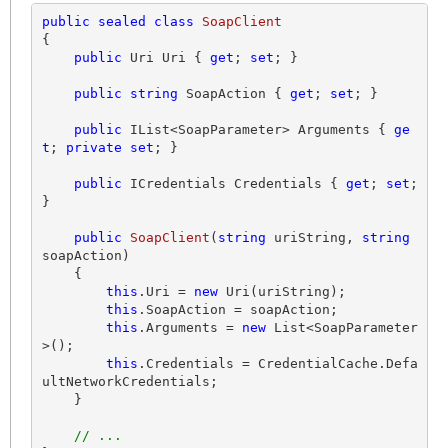
public
sealed
class
SoapClient
{

public
 Uri Uri { 
get
; 
set
; }

public
string
 SoapAction { 
get
; 
set
; }

public
 IList<SoapParameter> Arguments { 
ge
t
; 
private
set
; }

public
 ICredentials Credentials { 
get
; 
set
; 
}

public
SoapClient
(
string
 uriString, 
string
soapAction
)
    {

this
.Uri = 
new
 Uri(uriString);

this
.SoapAction = soapAction;

this
.Arguments = 
new
 List<SoapParameter
>();

this
.Credentials = CredentialCache.Defa
ultNetworkCredentials;

    }

// ...