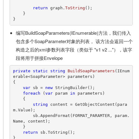
return
 graph.
ToString
();

    }

编写BuildSoapParameters(IEnumerable
)方法，我们传入
包含多个SoapParameter对象的列表， 该方法会返回一个
构造之后的xml参数列表字段（类似于 "
v1
v2
..."），该字
段将用于拼接Envelope
private
static
string
BuildSoapParameters
(
IEnum
erable<SoapParameter> parameters
)
{

var
 sb = 
new
 StringBuilder();

foreach
 (
var
 param 
in
 parameters)

    {

string
 content = GetObjectContent(para
m.Value);

        sb.AppendFormat(FORMAT_PARAMTER, param.
Name, content);

    }

return
 sb.ToString();
