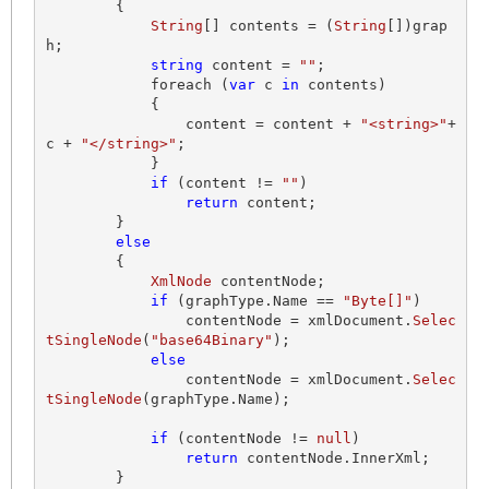
        {

String
[] contents = (
String
[])grap
h;

string
 content = 
""
;

            foreach (
var
 c 
in
 contents)

            {

                content = content + 
"<string>"
+ 
c + 
"</string>"
;

            }

if
 (content != 
""
)

return
 content;

        }

else
        {

XmlNode
 contentNode;

if
 (graphType.
Name
 == 
"Byte[]"
)

                contentNode = xmlDocument.
Selec
tSingleNode
(
"base64Binary"
);                        

else
                contentNode = xmlDocument.
Selec
tSingleNode
(graphType.
Name
);

if
 (contentNode != 
null
)

return
 contentNode.
InnerXml
;

        }
