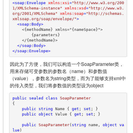
<
soap:Envelope
xmlns:xsi
=
"http://www.w3.org/200
1/XMLSchema-instance"
xmlns:xsd
=
"http://www.w3.
org/2001/XMLSchema"
xmlns:soap
=
"http://schemas.
xmlsoap.org/soap/envelope/"
>
<
soap:Body
>
    <{methodName} xmlns="{nameSpace}">

        {parameters}

    </{methodName}>

</
soap:Body
>
</
soap:Envelope
>
因此为了方便，我们可以构造一个SoapParameter类，
用来存储可变参数的参数名（name）和参数值
（value），参数名为string类型，而为了能够支持xml中
的传入类型，我们将参数值的类型设为object
public
sealed
class
SoapParameter
{

public
string
 Name { 
get
; 
set
; }

public
object
 Value { 
get
; 
set
; }

public
SoapParameter
(
string
 name, 
object
va
lue
)