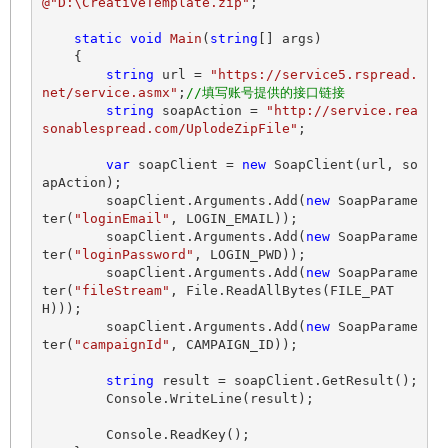
@"D:\CreativeTemplate.zip"
;

static
void
Main
(
string
[] args
)
    {

string
 url = 
"https://service5.rspread.
net/service.asmx"
;
//填写账号提供的接口链接
string
 soapAction = 
"http://service.rea
sonablespread.com/UplodeZipFile"
;

var
 soapClient = 
new
 SoapClient(url, so
apAction);

        soapClient.Arguments.Add(
new
 SoapParame
ter(
"loginEmail"
, LOGIN_EMAIL));

        soapClient.Arguments.Add(
new
 SoapParame
ter(
"loginPassword"
, LOGIN_PWD));

        soapClient.Arguments.Add(
new
 SoapParame
ter(
"fileStream"
, File.ReadAllBytes(FILE_PAT
H)));

        soapClient.Arguments.Add(
new
 SoapParame
ter(
"campaignId"
, CAMPAIGN_ID));

string
 result = soapClient.GetResult();

        Console.WriteLine(result);

        Console.ReadKey();
