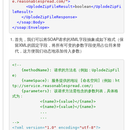
e.reasonablespread.com/"
>
<
UplodeZipFileResult
>
boolean
</
UplodeZipFi
leResult
>
</
UplodeZipFileResponse
>
</
soap:Body
>
</
soap:Envelope
>
首先，我们可以将SOAP请求的XML字段抽象成如下格式（保
留XML的固定字段，将所有可变的参数字段使用占位符来替
代，这方便我们动态地添加传入参数）
<!-- 

    {methodName}: 请求的方法名（例如：UplodeZipFil
e） 

    {nameSpace}: 服务提供的地址 [命名空间]（例如：ht
tp://service.reasonablespread.com/）

    {parameters}: 该请求方法需包含的参数列表，具体格
式为：

            <{name}>{value}</{name}>

            <{name}>{value}</{name}>

            ...

            ...

-->
<?xml version=
"1.0"
 encoding=
"utf-8"
?>