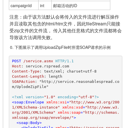
campaignId
int
邮箱活动的ID
注意：由于该方法默认会将传入的文件流进行解压操作
并且读取其包含的html/htm文件，因此fileStream只能接
受zip文件的文件流， 传入其他任意格式的文件流都将会
导致该方法调用失败。
下图展示了调用UploadZipFile时所需SOAP请求的示例
POST
/service.asmx
HTTP/1.1
Host
: 
Content-Type
: 
Content-Length
: 
SOAPAction
: 
"http://service.reasonablespread.co
m/UplodeZipFile"

<?xml version=
"1.0"
 encoding=
"utf-8"
?>
<
soap:Envelope
xmlns:xsi
=
"http://www.w3.org/200
1/XMLSchema-instance"
xmlns:xsd
=
"http://www.w3.
org/2001/XMLSchema"
xmlns:soap
=
"http://schemas.
xmlsoap.org/soap/envelope/"
>
<
soap:Body
>
<
UplodeZipFile
xmlns
=
"http://service.reason