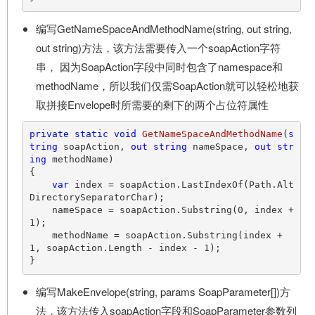
编写GetNameSpaceAndMethodName(string, out string,
out string)方法，该方法需要传入一个soapAction字符
串， 因为SoapAction字段中同时包含了namespace和
methodName，所以我们仅需SoapAction就可以轻松地获
取拼接Envelope时所需要的剩下的两个占位符属性
private
static
void
GetNameSpaceAndMethodName
(
s
tring
 soapAction, 
out
string
 nameSpace, 
out
str
ing
 methodName
)
{

var
 index = soapAction.LastIndexOf(Path.Alt
DirectorySeparatorChar);

    nameSpace = soapAction.Substring(
0
, index + 
1
);

    methodName = soapAction.Substring(index + 
1
, soapAction.Length - index - 
1
);

编写MakeEnvelope(string, params SoapParameter[])方
法，该方法传入soapAction字段和SoapParameter参数列