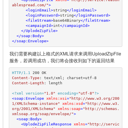
ablespread.com/"
>
<
loginEmail
>
string
</
loginEmail
>
<
loginPassword
>
string
</
loginPassword
>
<
fileStream
>
base64Binary
</
fileStream
>
<
campaignId
>
int
</
campaignId
>
</
UplodeZipFile
>
</
soap:Body
>
</
soap:Envelope
>
我们需要构建以上格式的XML请求来调用UploadZipFile
服务，若调用成功，我们将会接收到如下的返回结果
HTTP/1.1
200
Content-Type
: 
Content-Length
: 
length

<?xml version=
"1.0"
 encoding=
"utf-8"
?>
<
soap:Envelope
xmlns:xsi
=
"http://www.w3.org/200
1/XMLSchema-instance"
xmlns:xsd
=
"http://www.w3.
org/2001/XMLSchema"
xmlns:soap
=
"http://schemas.
xmlsoap.org/soap/envelope/"
>
<
soap:Body
>
<
UplodeZipFileResponse
xmlns
=
"http://servic