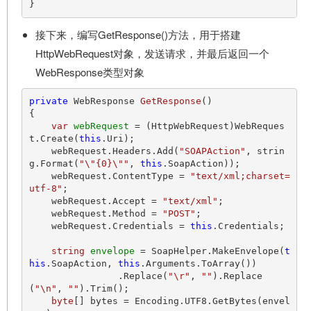
接下来，编写GetResponse()方法，用于搭建
HttpWebRequest对象，发送请求，并最后返回一个
WebResponse类型对象
private
 WebResponse 
GetResponse
()
{

var
webRequest
=
 (HttpWebRequest)WebReques
t.Create(
this
.Uri);

    webRequest.Headers.Add(
"SOAPAction"
, strin
g.Format(
"\"{0}\""
, 
this
.SoapAction));

    webRequest.ContentType = 
"text/xml;charset=
utf-8"
;

    webRequest.Accept = 
"text/xml"
;

    webRequest.Method = 
"POST"
;

    webRequest.Credentials = 
this
.Credentials;

string
envelope
=
 SoapHelper.MakeEnvelope(
t
his
.SoapAction, 
this
.Arguments.ToArray())

                .Replace(
"\r"
, 
""
).Replace
(
"\n"
, 
""
).Trim();

byte
[] bytes = Encoding.UTF8.GetBytes(envel