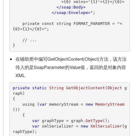
                    <{0} xmlns='{1}'>{2}</{0}>

</
soap:Body
>
</
soap:Envelope
>
";

    private const string FORMAT_PARAMTER = "<
{0}>{1}</{0}>";

    // ...

在辅助类中编写GetObjectContent(Object)方法，该方法
传入的是SoapParameter的Value值，返回的是对象内容
XML
private
static
String
GetObjectContent
(
Object
 g
raph)

{

    using (
var
 memoryStream = 
new
MemoryStream
())

    {

var
 graphType = graph.
GetType
();

var
 xmlSerializer = 
new
XmlSerializer
(g
raphType);
