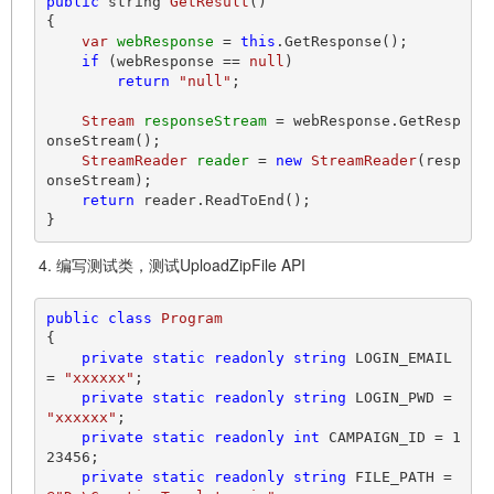
public
 string 
GetResult
()
{

var
webResponse
=
this
.GetResponse();

if
 (webResponse == 
null
)

return
"null"
;

Stream
responseStream
=
 webResponse.GetResp
onseStream();

StreamReader
reader
=
new
StreamReader
(resp
onseStream);

return
 reader.ReadToEnd();

编写测试类，测试UploadZipFile API
public
class
Program
{

private
static
readonly
string
 LOGIN_EMAIL 
= 
"xxxxxx"
;

private
static
readonly
string
 LOGIN_PWD = 
"xxxxxx"
;

private
static
readonly
int
 CAMPAIGN_ID = 
1
23456
;

private
static
readonly
string
 FILE_PATH = 