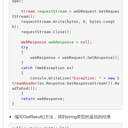
ope);

Stream
requestStream
=
 webRequest.GetReques
tStream();

    requestStream.Write(bytes, 
0
, bytes.Lengt
h);

    requestStream.Close();

WebResponse
webResponse
=
null
;

try
    {

        webResponse = webRequest.GetResponse();

    }

catch
 (WebException ex)

    {

        Console.WriteLine(
"Exception: "
 + 
new
S
treamReader
(ex.Response.GetResponseStream()).Re
adToEnd());

    }

return
 webResponse;

编写GetResult()方法，得到string类型的返回的结果