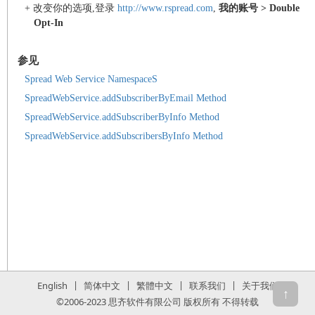
+ 改变你的选项,登录
http://www.rspread.com
,
我的账号 >
Double
Opt-In
参见
Spread Web Service NamespaceS
SpreadWebService.addSubscriberByEmail Method
SpreadWebService.addSubscriberByInfo Method
SpreadWebService.addSubscribersByInfo Method
|
|
|
|
English
简体中文
繁體中文
联系我们
关于我们
↑
©2006-2023 思齐软件有限公司 版权所有 不得转载