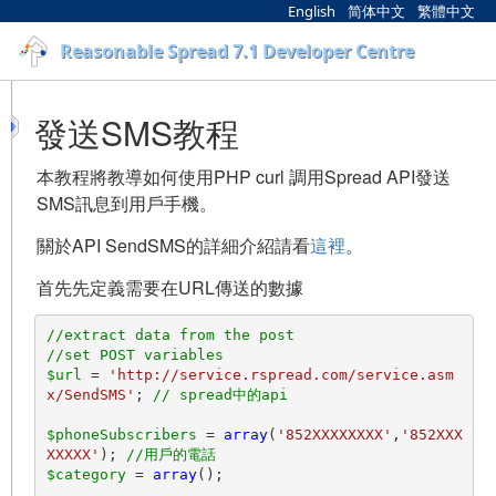
English
简体中文
繁體中文
Reasonable Spread 7.1 Developer Centre
發送SMS教程
本教程將教導如何使用PHP curl 調用Spread API發送
SMS訊息到用戶手機。
關於API SendSMS的詳細介紹請看
這裡
。
首先先定義需要在URL傳送的數據
//extract data from the post
//set POST variables
$url
 = 
'http://service.rspread.com/service.asm
x/SendSMS'
; 
// spread中的api
$phoneSubscribers
 = 
array
(
'852XXXXXXXX'
,
'852XXX
XXXXX'
); 
//用戶的電話
$category
 = 
array
();
