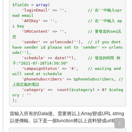
$fields
 = 
array
(

'loginEmail'
 => 
''
,         
// 在''中輸入spr
ead email
'APIKey'
 => 
''
,             
// 在''中輸入 ap
i key
'SMSContent'
 => 
''
,         
// 要發送的sms訊
息
'sender'
 => 
urlencode
(
''
),  
// if you dont 
have sender id please set to 'sender' => urlenc
ode(''),
'schedule'
 => 
date
(
""
),     
// 發送的時間 例
子:"2021-07-28T14:50:50"
'campaignStatus'
 => 
'4'
,    
// waiting and 
will send at schedule
'phoneSubscribers'
 => 
$phoneSubscribers
, 
//
上面定義的電話
'category'
 =>  
count
(
$category
) > 
0
? 
$categ
ory
 : 
''
當輸入所有的Data後。需要將以上Array變成URL string
以便傳輸。以下是一個function將以上資料變成url格式
↑